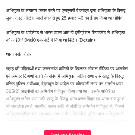
अभियुक्त के लगातार फरार रहने पर एसएसपी देहरादून द्वारा अभियुक्त के विरूद्व
लुक आउट नोटिस जारी करवाते हुए 25 हजार रू0 का ईनाम किया था घोषित
अभियुक्त के थाईलैण्ड से भारत वापस आते ही इमीग्रेशन डिपार्टमेंट ने अभियुक्त
को आई0जी0आई0 एयरपोर्ट में किया था डिटेन (Detain)
थाना बसंत विहार
पहाड़ की महिलाओं तथा उत्तराखंड वासियों के खिलाफ सोशल मीडिया पर अश्लील
एवं अभद्र टिप्पणी करने के संबंध में अभियुक्त जतिन राणा उर्फ खाटू के विरुद्ध
वरिष्ठ पुलिस अधीक्षक, देहरादून के आदेश पर कोतवाली नगर पर अंतर्गत धारा
505(2) आईपीसी का अभियोग पंजीकृत किया गया था। इसके अतिरिक्त
अभियुक्त जतिन राणा उर्फ खाटू के विरुद्ध थाना बसंत विहार एवं थाना राजपुर में
भी जानलेवा हमले, मारपीट, बलवा आदि से संबंधित अभियोग पंजीकृत थे, जिसमें
अभियुक्त वांछित चल रहा था। उक्त सभी अभियोगों में पुलिस द्वारा अभियुक्त की
तलाश हेतु लगातार उसके सभी सम्भावित ठिकानों पर दबिशे दी जा रही थी, पुलिस
द्वारा लगातार दी जा रही दबिशों से घबराकर अपनी गिरफ्तारी से बचने के लिए