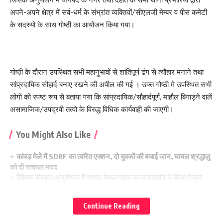
अपने-अपने क्षेत्र में सर्व-धर्म के संभ्रांत व्यक्तियों/सीएलजी मेम्बर व पीस कमेटी
के सदस्यो के साथ गोष्ठी का आयोजन किया गया।
गोष्ठी के दौरान उपस्थित सभी महानुभावों से शांतिपूर्ण ढंग से त्यौहार मनाने तथा
सांप्रदायिक सौहार्द बनाए रखने की अपील की गई । उक्त गोष्ठी मे उपस्थित सभी
लोगो को स्पष्ट रूप से बताया गया कि सांप्रदायिक/सौहार्दपूर्ण, माहौल बिगाड़ने वालें
असामाजिक/उपद्रवी तत्वो के विरुद्ध विधिक कार्यवाही की जाएगी।
You Might Also Like
कांवड़ मेले में SDRF का त्वरित एक्शन, दो युवकों की बचाई जान, घायल श्रद्धालु
को दी तत्काल मदद
वैश्विक संस्कृत अनुसंधान में भारत-नेपाल पहल का उत्तराखंड ने किया नेतृत्व
सहकारी बैंकिंग में हरियाणा के नवाचारों को अपनायेगा उत्तराखंड
संगठन में वर्षों की मेहनत का मिलेगा सम्मान, डोईवाला से हूं मजबूत दावेदार-
Continue Reading
नगीना
जन्मदिन पर असलम खान ने किया 56वां एसडीपी महादान, 10 दिन के मासूम को