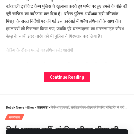
कोतवाली ट्रांजिट कैम्प पुलिस ने खुलासा करते हुए पार्षद पर हुए हमले के पीछे की
पूरी साजिश का पर्दाफाश कर दिया है। वरिष्ठ पुलिस अधीक्षक श्री मणिकांत
मिश्रा के सख्त निर्देशों पर की गई इस कार्रवाई में अवैध हथियारों के साथ तीन
हमलावरों को गिरफ्तार किया गया, जबकि पूरे घटनाक्रम का मास्टरमाइंड सौरभ
बेहड़ के साथी इंदर नारंग को भी पुलिस ने गिरफ्तार कर लिया हैं।
चेकिंग के दौरान पकड़े गए हथियारबंद आरोपी
21/22 जनवरी 2026 की रात थाना ट्रांजिट कैम्प पुलिस टीम शांति व्यवस्था एवं
संदिग्ध व्यक्तियों/वाहनों की चेकिंग कर रही थी। इसी दौरान सिडकुल रोड, नई
Continue Reading
बस्ती मोड़ के पास बिना नंबर प्लेट मोटरसाइकिल से आ रहे तीन युवक पुलिस को
देखकर भागने लगे। मोटरसाइकिल फिसलने से गिर गई, जिसके बाद पुलिस ने
तीनों को मौके पर दबोच लिया।
Bebak News
>
Blog
>
उत्तराखंड
>
सिर्फ आश्रय नहीं, संरक्षित जीवन-डीएम की नियमित मॉनिटरिंग से नारी निकेतन में उत्सव का माहौल
गिरफ्तार अभियुक्त
उत्तराखंड
1. वंश कुमार (20 वर्ष), निवासी घासमंडी, रुद्रपुर
सिर्फ आश्रय नहीं, संरक्षित जीवन-डीएम की
2. बादशाह, निवासी घासमंडी आदर्श कॉलोनी, रुद्रपुर