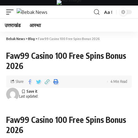
Aa
उत्तराखंड
आस्था
Bebak News
>
Blog
>
Faw99 Casino 100 Free Spins Bonus 2026
Faw99 Casino 100 Free Spins Bonus
2026
Share
4 Min Read
Last updated:
Faw99 Casino 100 Free Spins Bonus
2026