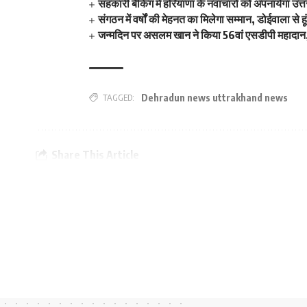
सहकारी बैंकिंग में हरियाणा के नवाचारों को अपनायेगा उत्
संगठन में वर्षों की मेहनत का मिलेगा सम्मान, डोईवाला से ह
जन्मदिन पर असलम खान ने किया 56वां एसडीपी महादान,
TAGGED:
Dehradun news uttrakhand news
Share This Article
PREVIOUS ARTICLE
नाबालिग लड़की को बहला फुसलाकर भगा ले जाने का मामला
आया सामने