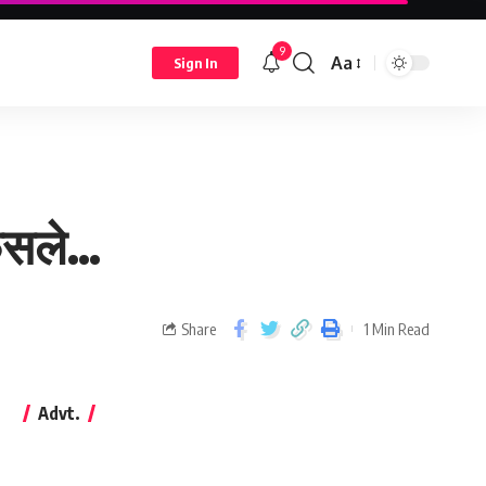
9
Aa
Sign In
फैसले…
Share
1 Min Read
Advt.