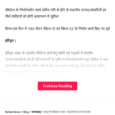
सीवरेज के निर्माणाधीन कार्य त्वरित गति से होने से स्थानीय जनता,व्यापारियों एवं
तीर्थ यात्रियों को होगी आवागमन में सुविधा
विगत एक दिन में 346 मीटर पैकेज 01 एवं पैकेज 02 के निर्माण कार्य किए गए पूर्ण
हरिद्वार।
हरिद्वार शहर के अंतर्गत सीवरेज कार्य हेतु खोदी गई सड़कों से क्षेत्रीय
जनता,व्यापारियों को हो रही परेशानी के दृष्टिगत जिलाधिकारी मयूर दीक्षित ने चल
रहे निर्माण कार्यों को त्वरित गति से दिन रात कार्य करते हुए पूर्ण करने के निर्देश
संबंधित अधिकारियों एवं कांट्रेक्टर को दिए गए थे।
जिलाधिकारी ने यह भी निर्देश दिए है की चारधाम यात्रा के दृष्टिगत सीवरेज कार्य
हेतु जो भी सड़के खोदी गयी है उन सड़कों का हर हाल में मरम्मत कार्य पूर्ण कर
Continue Reading
लिया जाए,जिसके अनुपालन में कार्य तीव्र गति से किए जा रहे है।
परियोजना प्रबंधक निर्माण एवं अनुरक्षण इकाई गंगा उत्तराखंड पेयजल निगम
मिनाक्षी मित्तल ने अवगत कराया है कि जिलाधिकारी के निर्देशों के अनुपालन में
केएफडब्लयू वित्त पोषित हरिद्वार जलोत्सारण योजना पैकेज 01 एवं पैकेज 02 के
Bebak News
>
Blog
>
उत्तराखंड
>
घरेलू गैस सिलिंडर महंगा, नई कीमतें आज से प्रभावी