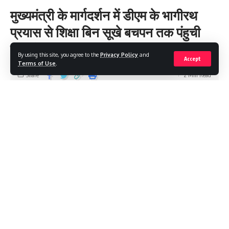
मुख्यमंत्री के मार्गदर्शन में डीएम के भागीरथ
प्रयास से शिक्षा बिन सूखे बचपन तक पंहुची
ज्ञानगंगा
By using this site, you agree to the
Privacy Policy
and
Accept
Terms of Use
.
Share
2 Min Read
Aarti Verma
Last updated: 2025/08/08 at 6:21 AM
रंग लाई जिला प्रशासन की मुहिम; बाल भिक्षावृत्ति व बालश्रम से मुक्त 57 बच्चों
का स्कूल दाखिला
कूड़े, कटौरे से कलम की ओर लौटा बचपन; आखर ज्ञान से कम्प्यूटर; संगीत; योग
तक
मुख्यमंत्री के मार्गदर्शन में डीएम के भागीरथ प्रयास से शिक्षा बिन सूखे बचपन तक
पंहुची ज्ञानगंगा