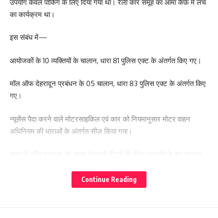
उपयोग केवल पार्किंग के लिए दिया गया था। रैली कार समूह का आमा कैफ़े में लंच
का कार्यक्रम था।
इस संबंध में—
आयोजकों के 10 व्यक्तियों के चालान, धारा 81 पुलिस एक्ट के अंतर्गत किए गए।
मॉल ऑफ देहरादून प्रबंधन के 05 चालान, धारा 83 पुलिस एक्ट के अंतर्गत किए
गए।
न्यूसेंस पैदा करने वाले मोटरसाइकिल एवं कार को नियमानुसार मोटर वाहन
अधिनियम की धाराओं के अंतर्गत सीज़ किया गया।
साथ ही, मॉल प्रबंधन को सख्त चेतावनी दी गई कि बिना अनुमति के इस प्रकार
के आयोजन भविष्य में न किए जाएँ।
Continue Reading
जाँच में यह भी पाया गया कि आयोजन “इन ड्राइव मोटर” नामक समूह द्वारा किया
गया था। मॉल प्रबंधन को केवल इतना बताया गया था कि वे आमा कैफ़े में लंच
करेंगे तथा नियत पार्किंग (छत पार्किंग) में गाड़ियाँ खड़ी करेंगे। परंतु, इनमें से दो