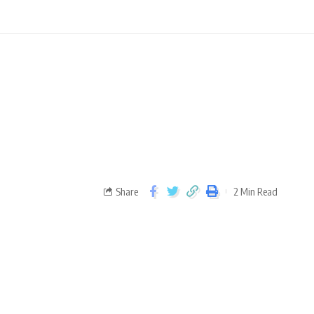
…
Share
2 Min Read