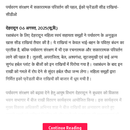
पर्यावरण संरक्षण में सकारात्मक परिवर्तन की पहल, ईको फ्रेंडली सीड राखियां-
सीडीओ
देहरादून 06 अगस्त, 2025(सू.वि.)
रक्षाबंधन के लिए देहरादून महिला स्वयं सहायता समूहों ने पर्यावरण के अनुकूल
खास सीड राखियां तैयार की है। ये राखियां न केवल भाई-बहन के पवित्र बंधन का
प्रतीक है, बल्कि पर्यावरण संरक्षण में भी एक रचनात्मक और सकारात्मक परिवर्तन
लाने की पहल है। तुलसी, अपराजिता, बेल, अश्वगंधा, सूरजमुखी एवं कई अन्य
सुगंध हर्बल प्लांट के बीजों को इन राखियों में पिरोया गया है। रक्षाबंधन के बाद इन
राखी को गमले में रोप देने से सुंदर हर्बल पौधा जन्म लेगा। महिला समूहों द्वारा
निर्मित इको फ्रेंडली बीज राखियों की बाजार में धूम मची है।
पर्यावरण संरक्षण को बढ़ावा देने हेतु आयुष विभाग देहरादून ने बुधवार को विकास
भवन सभागार में बीज राखी वितरण कार्यक्रम आयोजित किया। इस कार्यक्रम में
मुख्य विकास अधिकारी अभिनव शाह ने बीज राखियों का अनावरण करते हुए
स्कूली बच्चों को राखियां वितरित की और सभी को रक्षाबंधन की शुभकामनाएं भी
दी। सीडीओ ने कहा कि रक्षाबंधन भाई-बहनों के अटूट प्रेम का प्रतीक है।
Continue Reading
रक्षाबंधन पर बहनें अपने भाईयों की कलाई पर इन सुंदर ईको फ्रेंडली सीड