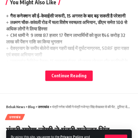
You Might Also Like
गैस कनेक्शन की ई-केवाईसी जरूरी, 15 अगस्त के बाद बढ़ सकती है परेशानी
लक्ष्मण चौक-कांवली रोड में चला विशेष स्वच्छता अभियान, डीएम समेत 100 से
अधिक लोगों ने लिया हिस्सा
CM धामी ने 9 लाख 87 हजार 17 पेंशन लाभार्थियों को कुल ₹146 करोड़ 32
लाख की पेंशन राशि का किया भुगतान
देवप्रयाग के समीप बोलेरो वाहन गहरी खाई में दुर्घटनाग्रस्त, SDRF द्वारा राहत
एवं बचाव अभियान जारी
उत्तराखंड कैबिनेट बैठक: 15 प्रस्ताव मंजूर, गो पालन योजना और श्रमिकों के
हित में बड़े फैसले
Continue Reading
Dehradun news uttrakhand news
,
Exident
TAGGED:
Bebak News
>
Blog
>
उत्तराखंड
>
मंत्री गणेश जोशी ने मंत्री गजेन्द्र सिंह शेखावत से की भेंट , टूरिस्ट डेस्टिनेशन का दायरा बढ़ाने का किया अनुरोध
Facebook
उत्तराखंड
मंत्री गणेश जोशी ने मंत्री गजेन्द्र सिंह
By using this site, you agree to the
Privacy Policy
and